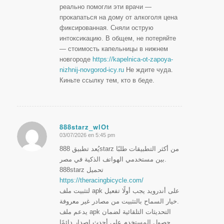
реально помогли эти врачи —
прокапаться на дому от алкоголя цена
фиксированная. Сняли острую
интоксикацию. В общем, не потеряйте
— стоимость капельницы в нижнем
новгороде
https://kapelnica-ot-zapoya-
nizhnij-novgorod-icy.ru
Не ждите чуда.
Киньте ссылку тем, кто в беде.
888starz_wlOt
03/07/2026 en 5:45 pm
Dice:
يُعد تطبيق 888starz من أكثر التطبيقات طلبًا
بين مستخدمي الهواتف الذكية في مصر.
888starz تحميل
https://theracingbicycle.com/
لتثبيت ملف apk على أندرويد يجب أولًا تفعيل
خيار السماح بالتثبيت من مصادر غير معروفة.
يدعم ملف apk التحديثات التلقائية لضمان
حصول المستخدم على أحدث إصدار دائمًا.