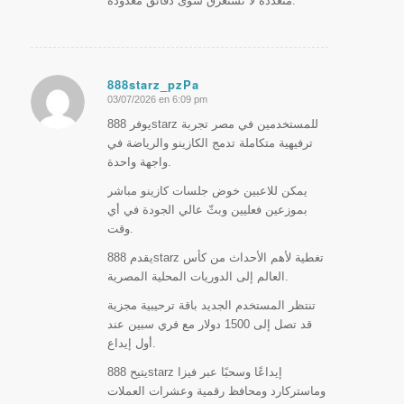
متعددة لا تستغرق سوى دقائق معدودة.
888starz_pzPa
03/07/2026 en 6:09 pm
Dice:
يوفر 888starz للمستخدمين في مصر تجربة
ترفيهية متكاملة تدمج الكازينو والرياضة في
واجهة واحدة.
يمكن للاعبين خوض جلسات كازينو مباشر
بموزعين فعليين وبثّ عالي الجودة في أي
وقت.
يقدم 888starz تغطية لأهم الأحداث من كأس
العالم إلى الدوريات المحلية المصرية.
تنتظر المستخدم الجديد باقة ترحيبية مجزية
قد تصل إلى 1500 دولار مع فري سبين عند
أول إيداع.
يتيح 888starz إيداعًا وسحبًا عبر فيزا
وماستركارد ومحافظ رقمية وعشرات العملات