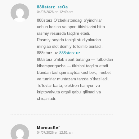
888starz_reOa
04/07/2026 en 12:49 am
Dice:
888starz O’zbekistondagi o’yinchilar
uchun kazino va sport tikishlarini bitta
rasmiy resursda taqdim etadi.
Rasmiy saytda taniqli studiyalardan
minglab slot doimiy to’ldirilib boriladi.
888starz uz
888starz uz
888starz o’nlab sport turlariga — futboldan
kibersportgacha — tikishni taqdim etadi.
Bundan tashqari saytda keshbek, freebet
va turnirlar muntazam tarzda o’tkaziladi.
To’lovlar karta, elektron hamyon va
kriptovalyuta orqali qabul qilinadi va
chiqariladi.
MarcusKef
04/07/2026 en 12:51 am
Dice: