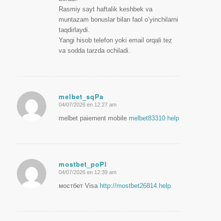
Rasmiy sayt haftalik keshbek va
muntazam bonuslar bilan faol o’yinchilarni
taqdirlaydi.
Yangi hisob telefon yoki email orqali tez
va sodda tarzda ochiladi.
melbet_sqPa
04/07/2026 en 12:27 am
Dice:
melbet paiement mobile
melbet83310.help
mostbet_poPl
04/07/2026 en 12:39 am
Dice:
мостбет Visa
http://mostbet26814.help