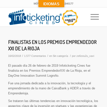
IDIOMAS
MÓVIL: 677 300 132 - 691540177
FINALISTAS EN LOS PREMIOS EMPRENDEDOR
XXI DE LA RIOJA
/
/
/
16/02/2018
1.577 Comentarios
en
Sin categoría
por
ze6zeu2u_xavi
El pasado día 26 de febrero de 2019 Infoticketing Cines fue
finalista en los Premios EmprendedorXXI de La Rioja, en el
DayOne Innovation Summit Logroño.
Fue una jornada dedicada a la innovación, la tecnología y el
emprendimiento de la mano de CaixaBank y ADER a través de
Emprenderioja.
Se trataron las últimas tendencias en innovación tecnológica, los
aspectos clave de la inversión en startups y las experiencias de