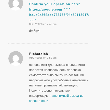
Confirm your operation here:
Dice:
https://google.com * * *
hs=c0e862dab733783f94a80118917a029c*
ххх*
03/07/2026 en 2:46 pm
dm8qvl
Richardlah
03/07/2026 en 2:50 pm
Dice:
основанием для вызова специалиста
является неспособность человека
самостоятельно выйти из состояния
непрерывного употребления алкоголя и
наличие признаков абстиненции.
Получить дополнительную
информацию –
анонимный вывод из
запоя в сочи