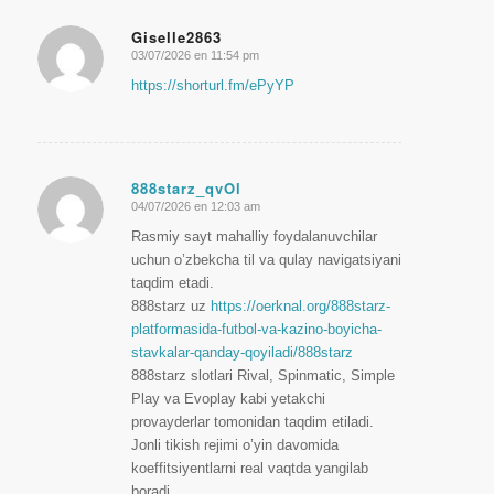
Giselle2863
03/07/2026 en 11:54 pm
Dice:
https://shorturl.fm/ePyYP
888starz_qvOl
04/07/2026 en 12:03 am
Dice:
Rasmiy sayt mahalliy foydalanuvchilar
uchun o’zbekcha til va qulay navigatsiyani
taqdim etadi.
888starz uz
https://oerknal.org/888starz-
platformasida-futbol-va-kazino-boyicha-
stavkalar-qanday-qoyiladi/888starz
888starz slotlari Rival, Spinmatic, Simple
Play va Evoplay kabi yetakchi
provayderlar tomonidan taqdim etiladi.
Jonli tikish rejimi o’yin davomida
koeffitsiyentlarni real vaqtda yangilab
boradi.