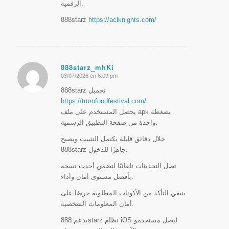
الرقمية.
888starz
https://aclknights.com/
888starz_mhKi
03/07/2026 en 6:09 pm
Dice:
888starz تحميل
https://trurofoodfestival.com/
يحصل المستخدم على ملف apk بضغطة
واحدة من صفحة التطبيق الرسمية.
خلال دقائق قليلة يكتمل التثبيت ويصبح
888starz جاهزًا للدخول.
تصل التحديثات تلقائيًا لتضمن أحدث نسخة
بأفضل مستوى أمان وأداء.
ينبغي التأكد من الأذونات المطلوبة حرصًا على
أمان المعلومات الشخصية.
يدعم 888starz نظام iOS ليصل مستخدمو