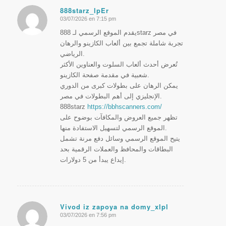
888starz_lpEr
03/07/2026 en 7:15 pm
Dice:
يقدم الموقع الرسمي لـ 888starz في مصر
تجربة شاملة تجمع بين ألعاب الكازينو والرهان
الرياضي.
تُعرض أحدث ألعاب السلوت والعناوين الأكثر
شعبية في مقدمة صفحة الكازينو.
يمكن الرهان على بطولات كبرى من الدوري
الإنجليزي إلى أهم البطولات في مصر.
888starz
https://bbhscanners.com/
تظهر جميع العروض والمكافآت بوضوح على
الموقع الرسمي لتسهيل الاستفادة منها.
يتيح الموقع الرسمي وسائل دفع مرنة تشمل
البطاقات والمحافظ والعملات الرقمية بحد
إيداع يبدأ من 5 دولارات.
Vivod iz zapoya na domy_xlpl
03/07/2026 en 7:56 pm
Dice: