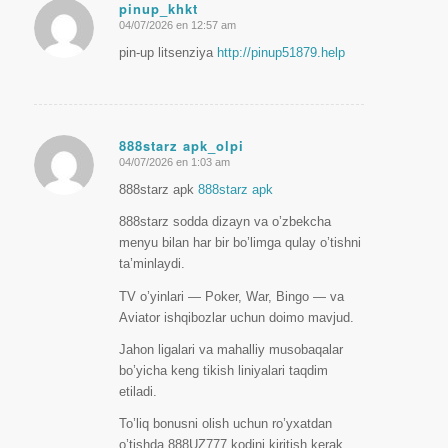
pinup_khkt
04/07/2026 en 12:57 am
Dice:
pin-up litsenziya
http://pinup51879.help
888starz apk_olpi
04/07/2026 en 1:03 am
Dice:
888starz apk
888starz apk
888starz sodda dizayn va o’zbekcha
menyu bilan har bir bo’limga qulay o’tishni
ta’minlaydi.
TV o’yinlari — Poker, War, Bingo — va
Aviator ishqibozlar uchun doimo mavjud.
Jahon ligalari va mahalliy musobaqalar
bo’yicha keng tikish liniyalari taqdim
etiladi.
To’liq bonusni olish uchun ro’yxatdan
o’tishda 888UZ777 kodini kiritish kerak.