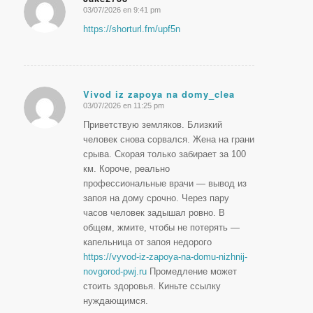
03/07/2026 en 9:41 pm
Dice:
https://shorturl.fm/upf5n
Vivod iz zapoya na domy_clea
03/07/2026 en 11:25 pm
Dice:
Приветствую земляков. Близкий
человек снова сорвался. Жена на грани
срыва. Скорая только забирает за 100
км. Короче, реально
профессиональные врачи — вывод из
запоя на дому срочно. Через пару
часов человек задышал ровно. В
общем, жмите, чтобы не потерять —
капельница от запоя недорого
https://vyvod-iz-zapoya-na-domu-nizhnij-
novgorod-pwj.ru
Промедление может
стоить здоровья. Киньте ссылку
нуждающимся.