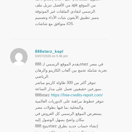
من الأفضل تنزيل ملف apk من الموقع
الرسمي لتفادي الملفات غير الموثوقة.
يتميز تطبيق الآيفون بثبات الأداء وتصميم
متوافق مع شاشات iOS.
888starz_kspl
03/07/2026 en 5:46 pm
Dice:
يقدم الموقع الرسمي لـ 888starz في مصر
تجربة شاملة تجمع بين ألعاب الكازينو والرهان
الرياضي.
تتوفر أكثر من 300 طاولة كازينو مباشر
بموزعين حقيقيين تعمل على مدار الساعة.
888starz
https://free-credits-report.com/
تتوفر خطوط مراهنة على الدوريات العالمية
والمحلية بما فيها بطولات مصر.
يستعرض الموقع الرسمي كل العروض في
مكان واضح يسهل الوصول إليه.
يتيح 888starz إنشاء حساب جديد بطرق