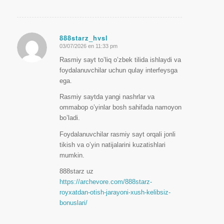
888starz_hvsl
03/07/2026 en 11:33 pm
Dice:
Rasmiy sayt to’liq o’zbek tilida ishlaydi va
foydalanuvchilar uchun qulay interfeysga
ega.
Rasmiy saytda yangi nashrlar va
ommabop o’yinlar bosh sahifada namoyon
bo’ladi.
Foydalanuvchilar rasmiy sayt orqali jonli
tikish va o’yin natijalarini kuzatishlari
mumkin.
888starz uz
https://archevore.com/888starz-
royxatdan-otish-jarayoni-xush-kelibsiz-
bonuslari/