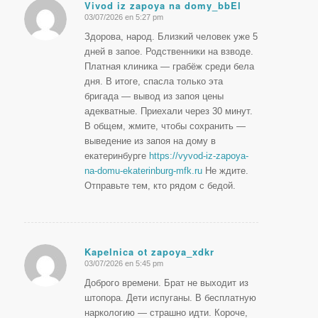
Vivod iz zapoya na domy_bbEl
03/07/2026 en 5:27 pm
Dice:
Здорова, народ. Близкий человек уже 5
дней в запое. Родственники на взводе.
Платная клиника — грабёж среди бела
дня. В итоге, спасла только эта
бригада — вывод из запоя цены
адекватные. Приехали через 30 минут.
В общем, жмите, чтобы сохранить —
выведение из запоя на дому в
екатеринбурге
https://vyvod-iz-zapoya-
na-domu-ekaterinburg-mfk.ru
Не ждите.
Отправьте тем, кто рядом с бедой.
Kapelnica ot zapoya_xdkr
03/07/2026 en 5:45 pm
Dice:
Доброго времени. Брат не выходит из
штопора. Дети испуганы. В бесплатную
наркологию — страшно идти. Короче,