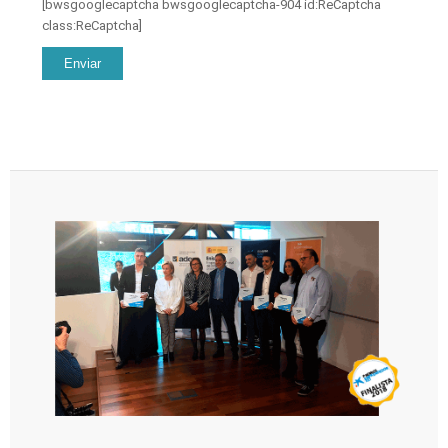
[bwsgooglecaptcha bwsgooglecaptcha-904 id:ReCaptcha
class:ReCaptcha]