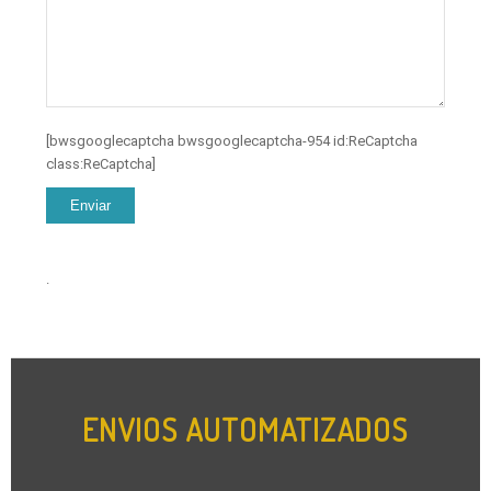
[bwsgooglecaptcha bwsgooglecaptcha-954 id:ReCaptcha
class:ReCaptcha]
.
ENVIOS AUTOMATIZADOS